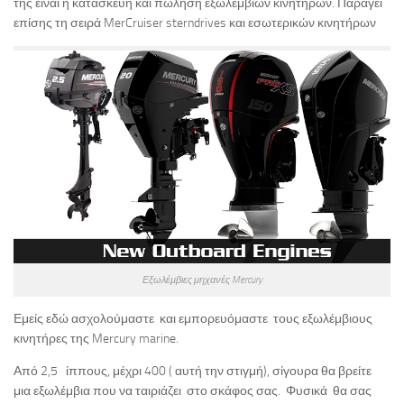
της είναι η κατασκευή και πώληση εξωλέμβιων κινητήρων. Παράγει
επίσης τη σειρά MerCruiser sterndrives και εσωτερικών κινητήρων
Εξωλέμβιες μηχανές Mercury
Εμείς εδώ ασχολούμαστε και εμπορευόμαστε τους εξωλέμβιους
κινητήρες της Mercury marine.
Από 2,5 ίππους, μέχρι 400 ( αυτή την στιγμή), σίγουρα θα βρείτε
μια εξωλέμβια που να ταιριάζει στο σκάφος σας. Φυσικά θα σας