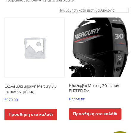
Προβάλλονται όλα - 12 αποτελέσματα
by
average
rating
Εξωλέμβια Mercury 30 ίππων
Εξωλέμβια μηχανή Mercury 3,5
ELPT EFI Pro
ίππων κινητήρας
€
7,150.00
€
970.00
Προσθήκη στο καλάθι
Προσθήκη στο καλάθι