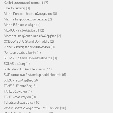
Kolibri φουσκωτά σκάφη
(17)
Liberty σκάφη
(3)
Marin Pontoon boats αλουμινίου
(0)
Marin ribs φουσκωτά σκάφη
(2)
Marin Βάρκες σκάφη
(7)
MERCURY εξωλέμβιες
(12)
Momentum ηλεκτρικές εξωλέμβιες
(2)
OXBOW SUPs Stand Up Paddle
(2)
Pioner Σκάφη πολυαιθυλενίου
(8)
Pontoon boats Liberty
(1)
SiC MAUI Stand Up Paddleboards
(3)
SOLAS σκάφη
(1)
SUP Stand Up Paddleboards
(14)
SUP φουσκωτά stand up paddleboards
(6)
SUZUKI εξωλέμβιες
(8)
TAHE SUP σανίδες
(6)
TAHE βάρκακια
(1)
TAHE κανό καγιάκ
(8)
Tohatsu εξωλέμβιες
(10)
Whaly Boats σκάφη πολυαιθυλενίου
(10)