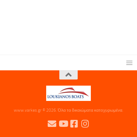
www.varkes.gr © 2026. Όλα τα δικαιώματα κατοχυρωμένα.