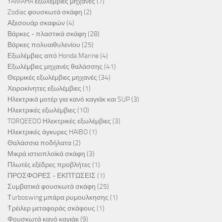
YAMAHA εξωλέμβιες μηχανές
(7)
Zodiac φουσκωτά σκάφη
(2)
Αξεσουάρ σκαφών
(4)
Βάρκες - πλαστικά σκάφη
(28)
Βάρκες πολυαιθυλενίου
(25)
Εξωλέμβιες από Honda Marine
(4)
Εξωλέμβιες μηχανές θαλάσσης
(41)
Θερμικές εξωλέμβιες μηχανές
(34)
Χειροκίνητες εξωλέμβιες
(1)
Ηλεκτρικά μοτέρ για κανό καγιάκ και SUP
(3)
Ηλεκτρικές εξωλέμβιες
(10)
TORQEEDO Ηλεκτρικές εξωλέμβιες
(3)
Ηλεκτρικές άγκυρες HAIBO
(1)
Θαλάσσια ποδήλατα
(2)
Μικρά ιστιοπλοϊκά σκάφη
(3)
Πλωτές εξέδρες προβλήτες
(1)
ΠΡΟΣΦΟΡΕΣ - ΕΚΠΤΩΣΕΙΣ
(1)
Συμβατικά φουσκωτά σκάφη
(25)
Τurboswing μπάρα ρυμουλκησης
(1)
Τρέιλερ μεταφοράς σκάφους
(1)
Φουσκωτά κανό καγιάκ
(9)