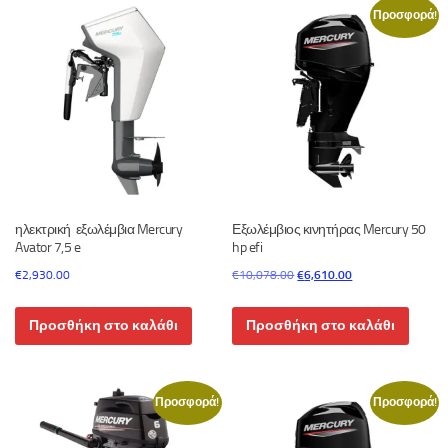
Προσφορά!
ηλεκτρική εξωλέμβια Mercury
Εξωλέμβιος κινητήρας Mercury 50
Avator 7,5 e
hp efi
Original
Η
€
2,930.00
€
10,078.00
€
6,610.00
price
τρέχουσα
was:
τιμή
Προσθήκη στο καλάθι
Προσθήκη στο καλάθι
€10,078.00.
είναι:
€6,610.00.
Προσφορά!
Προσφορά!