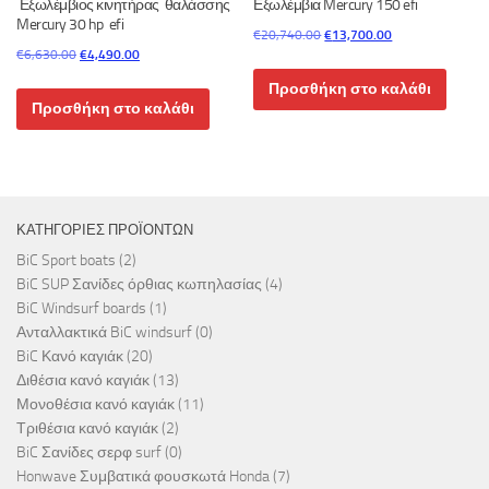
Εξωλέμβιος κινητήρας θαλάσσης
Εξωλέμβια Mercury 150 efi
Mercury 30 hp efi
Original
Η
€
20,740.00
€
13,700.00
Original
Η
€
6,630.00
€
4,490.00
price
τρέχουσα
price
τρέχουσα
was:
τιμή
Προσθήκη στο καλάθι
was:
τιμή
€20,740.00.
είναι:
Προσθήκη στο καλάθι
€6,630.00.
είναι:
€13,700.00.
€4,490.00.
ΚΑΤΗΓΟΡΊΕΣ ΠΡΟΪΌΝΤΩΝ
BiC Sport boats
(2)
BiC SUP Σανίδες όρθιας κωπηλασίας
(4)
BiC Windsurf boards
(1)
Ανταλλακτικά BiC windsurf
(0)
BiC Κανό καγιάκ
(20)
Διθέσια κανό καγιάκ
(13)
Μονοθέσια κανό καγιάκ
(11)
Τριθέσια κανό καγιάκ
(2)
BiC Σανίδες σερφ surf
(0)
Honwave Συμβατικά φουσκωτά Honda
(7)