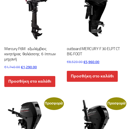
Mercury F6M εξωλέμβιος
outboard MERCURY F 30 ELPT CT
κινητήρας θαλάσσης 6 ίππων
BIG FOOT
μηχανή
Original
Η
€
8,520.00
€
5,960.00
Original
Η
€
1,740.00
€
1,290.00
price
τρέχουσα
price
τρέχουσα
was:
τιμή
Προσθήκη στο καλάθι
was:
τιμή
€8,520.00.
είναι:
Προσθήκη στο καλάθι
€1,740.00.
είναι:
€5,960.00.
€1,290.00.
Προσφορά!
Προσφορά!