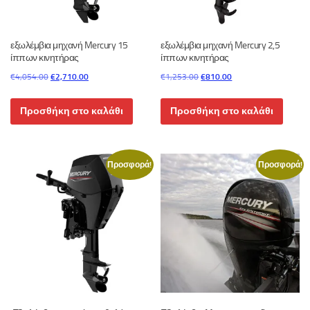
εξωλέμβια μηχανή Mercury 15
εξωλέμβια μηχανή Mercury 2,5
ίππων κινητήρας
ίππων κινητήρας
Original
Η
Original
Η
€
4,054.00
€
2,710.00
€
1,253.00
€
810.00
price
τρέχουσα
price
τρέχουσα
was:
τιμή
was:
τιμή
Προσθήκη στο καλάθι
Προσθήκη στο καλάθι
€4,054.00.
είναι:
€1,253.00.
είναι:
€2,710.00.
€810.00.
Προσφορά!
Προσφορά!