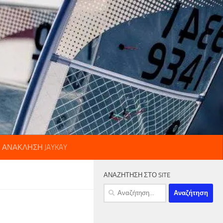
Η ΑΝΑΚΛΗΣΗ JAYKAY
ΑΝΑΖΗΤΗΣΗ ΣΤΟ SITE
Αναζήτηση
για: