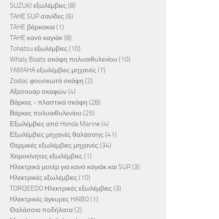
SUZUKI εξωλέμβιες
(8)
TAHE SUP σανίδες
(6)
TAHE βάρκακια
(1)
TAHE κανό καγιάκ
(8)
Tohatsu εξωλέμβιες
(10)
Whaly Boats σκάφη πολυαιθυλενίου
(10)
YAMAHA εξωλέμβιες μηχανές
(7)
Zodiac φουσκωτά σκάφη
(2)
Αξεσουάρ σκαφών
(4)
Βάρκες - πλαστικά σκάφη
(28)
Βάρκες πολυαιθυλενίου
(25)
Εξωλέμβιες από Honda Marine
(4)
Εξωλέμβιες μηχανές θαλάσσης
(41)
Θερμικές εξωλέμβιες μηχανές
(34)
Χειροκίνητες εξωλέμβιες
(1)
Ηλεκτρικά μοτέρ για κανό καγιάκ και SUP
(3)
Ηλεκτρικές εξωλέμβιες
(10)
TORQEEDO Ηλεκτρικές εξωλέμβιες
(3)
Ηλεκτρικές άγκυρες HAIBO
(1)
Θαλάσσια ποδήλατα
(2)