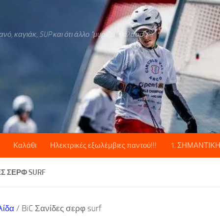
ό, καγιάκ, SUP και ότι άλλο "μυρίζει" θάλασσα!!!
Καλάθι
Ηλεκτρικές εξωλέμβιες παντού!!!
1. ΣΗΜΑΝΤΙΚ
ΕΣ ΣΕΡΦ SURF
λίδα
/ BiC Σανίδες σερφ surf