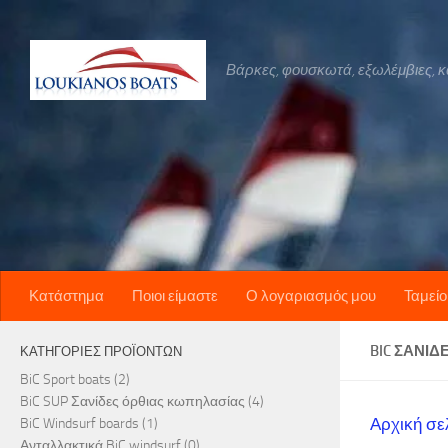
Skip to content
Βάρκες, φουσκωτά, εξωλέμβιες, καν
Κατάστημα
Ποιοι είμαστε
Ο λογαριασμός μου
Ταμείο
BIC ΣΑΝΊΔ
ΚΑΤΗΓΟΡΊΕΣ ΠΡΟΪΌΝΤΩΝ
BiC Sport boats
(2)
BiC SUP Σανίδες όρθιας κωπηλασίας
(4)
Αρχική σε
BiC Windsurf boards
(1)
Ανταλλακτικά BiC windsurf
(0)