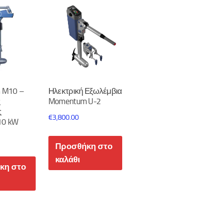
average
rating
 M10 –
Ηλεκτρική Εξωλέμβια
Momentum U-2
ς
€
3,800.00
10 kW
Προσθήκη στο
καλάθι
κη στο