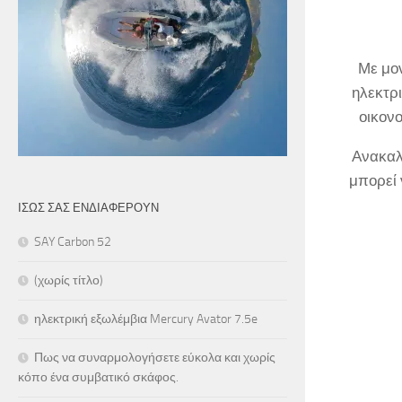
Με μον
ηλεκτρ
οικον
Ανακαλ
μπορεί 
ΊΣΩΣ ΣΑΣ ΕΝΔΙΑΦΈΡΟΥΝ
SAY Carbon 52
(χωρίς τίτλο)
ηλεκτρική εξωλέμβια Mercury Avator 7.5e
Πως να συναρμολογήσετε εύκολα και χωρίς
κόπο ένα συμβατικό σκάφος.