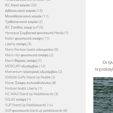
BiC Κανό καγιάκ
(20)
Διθέσια κανό καγιάκ
(13)
Μονοθέσια κανό καγιάκ
(11)
Τριθέσια κανό καγιάκ
(2)
BiC Σανίδες σερφ surf
(0)
Honwave Συμβατικά φουσκωτά Honda
(7)
Kolibri φουσκωτά σκάφη
(17)
Liberty σκάφη
(3)
Marin Pontoon boats αλουμινίου
(0)
Marin ribs φουσκωτά σκάφη
(2)
Marin Βάρκες σκάφη
(7)
Οι η
MERCURY εξωλέμβιες
(12)
τεχνολογί
Momentum ηλεκτρικές εξωλέμβιες
(2)
OXBOW SUPs Stand Up Paddle
(2)
Pioner Σκάφη πολυαιθυλενίου
(8)
Pontoon boats Liberty
(1)
SiC MAUI Stand Up Paddleboards
(3)
SOLAS σκάφη
(1)
SUP Stand Up Paddleboards
(14)
SUP φουσκωτά stand up paddleboards
(6)