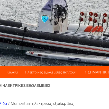
ό, καγιάκ, SUP και ότι άλλο "μυρίζει" θάλασσα!!!
Καλάθι
Ηλεκτρικές εξωλέμβιες παντού!!!
1. ΣΗΜΑΝΤΙΚ
 ΗΛΕΚΤΡΙΚΈΣ ΕΞΩΛΈΜΒΙΕΣ
λίδα
/ Momentum ηλεκτρικές εξωλέμβιες