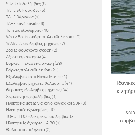
SUZUKI εξωλέμβιες
(8)
TAHE SUP σανίδες
(6)
TAHE βάρκακια
(1)
TAHE κανό καγιάκ
(8)
Tohatsu εξωλέμβιες
(10)
Whaly Boats σκάφη πολυαιθυλενίου
(10)
YAMAHA εξωλέμβιες μηχανές
(7)
Zodiac φουσκωτά σκάφη
(2)
Αξεσουάρ σκαφών
(4)
Βάρκες - πλαστικά σκάφη
(28)
Βάρκες πολυαιθυλενίου
(25)
Εξωλέμβιες από Honda Marine
(4)
Ιδανικέ
Εξωλέμβιες μηχανές θαλάσσης
(41)
Θερμικές εξωλέμβιες μηχανές
(34)
κινητήρ
Χειροκίνητες εξωλέμβιες
(1)
Ηλεκτρικά μοτέρ για κανό καγιάκ και SUP
(3)
Ηλεκτρικές εξωλέμβιες
(10)
Χωρί
TORQEEDO Ηλεκτρικές εξωλέμβιες
(3)
συμβατ
Ηλεκτρικές άγκυρες HAIBO
(1)
Θαλάσσια ποδήλατα
(2)