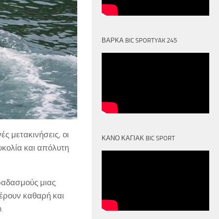
ΒΑΡΚΑ BIC SPORTYAK 245
ές μετακινήσεις, οι
ΚΑΝΟ ΚΑΓΙΑΚ BIC SPORT
υκολία και απόλυτη
κραδασμούς μιας
έρουν καθαρή και
.