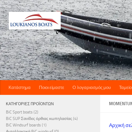
Skip to content
Βάρκες, φουσκωτά, εξωλέμβιες, καν
Κατάστημα
Ποιοι είμαστε
Ο λογαριασμός μου
Ταμείο
MOMENTUM
ΚΑΤΗΓΟΡΊΕΣ ΠΡΟΪΌΝΤΩΝ
BiC Sport boats
(2)
BiC SUP Σανίδες όρθιας κωπηλασίας
(4)
Αρχική σε
BiC Windsurf boards
(1)
Ανταλλακτικά BiC windsurf
(0)