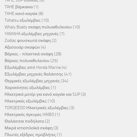
TAHE SUP σανίδες
(6)
TAHE βάρκακια
(1)
TAHE κανό καγιάκ
(8)
Tohatsu εξωλέμβιες
(10)
Whaly Boats σκάφη πολυαιθυλενίου
(10)
YAMAHA εξωλέμβιες μηχανές
(7)
Zodiac φουσκωτά σκάφη
(2)
Αξεσουάρ σκαφών
(4)
Βάρκες - πλαστικά σκάφη
(28)
Βάρκες πολυαιθυλενίου
(25)
Εξωλέμβιες από Honda Marine
(4)
Εξωλέμβιες μηχανές θαλάσσης
(41)
Θερμικές εξωλέμβιες μηχανές
(34)
Χειροκίνητες εξωλέμβιες
(1)
Ηλεκτρικά μοτέρ για κανό καγιάκ και SUP
(3)
Ηλεκτρικές εξωλέμβιες
(10)
TORQEEDO Ηλεκτρικές εξωλέμβιες
(3)
Ηλεκτρικές άγκυρες HAIBO
(1)
Θαλάσσια ποδήλατα
(2)
Μικρά ιστιοπλοϊκά σκάφη
(3)
Πλωτές εξέδρες προβλήτες
(1)