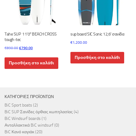
Tahe SUP 11’0″ BEACH CROSS
sup board SIC Sonic 12,6′ σανίδα
tough-tec
€
1,200.00
Original
Η
€
890.00
€
790.00
price
τρέχουσα
Προσθήκη στο καλάθι
was:
τιμή
Προσθήκη στο καλάθι
€890.00.
είναι:
€790.00.
ΚΑΤΗΓΟΡΊΕΣ ΠΡΟΪΌΝΤΩΝ
BiC Sport boats
(2)
BiC SUP Σανίδες όρθιας κωπηλασίας
(4)
BiC Windsurf boards
(1)
Ανταλλακτικά BiC windsurf
(0)
BiC Κανό καγιάκ
(20)