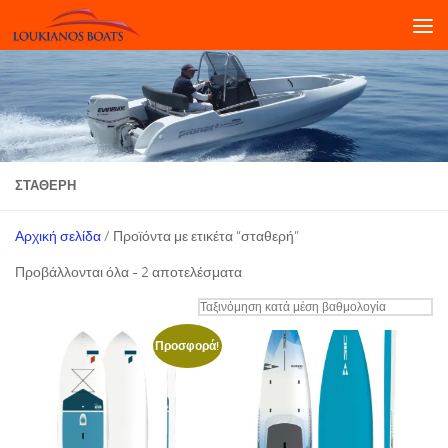
Skip to content
ΣΤΑΘΕΡΉ
Αρχική σελίδα
/ Προϊόντα με ετικέτα “σταθερή”
Sorted
Προβάλλονται όλα - 2 αποτελέσματα
by
average
rating
Προσφορά!