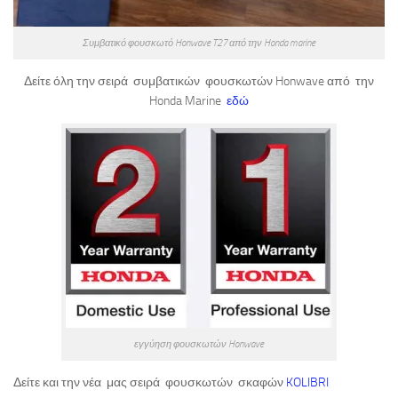
Συμβατικό φουσκωτό Honwave T27 από την Honda marine
Δείτε όλη την σειρά συμβατικών φουσκωτών Honwave από την
Honda Marine
εδώ
εγγύηση φουσκωτών Honwave
Δείτε και την νέα μας σειρά φουσκωτών σκαφών
KOLIBRI