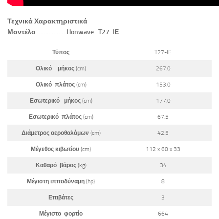
Τεχνικά Χαρακτηριστικά
Μοντέλο
………………
Honwave T27 IΕ
Τύπος
T27-IE
Ολικό μήκος
(cm)
267.0
Ολικό πλάτος
(cm)
153.0
Εσωτερικό μήκος
(cm)
177.0
Εσωτερικό πλάτος
(cm)
67.5
Διάμετρος αεροθαλάμων
(cm)
42.5
Μέγεθος κιβωτίου
(cm)
112 x 60 x 33
Καθαρό βάρος
(kg)
34
Μέγιστη ιπποδύναμη
(hp)
8
Επιβάτες
3
Μέγιστο φορτίο
664