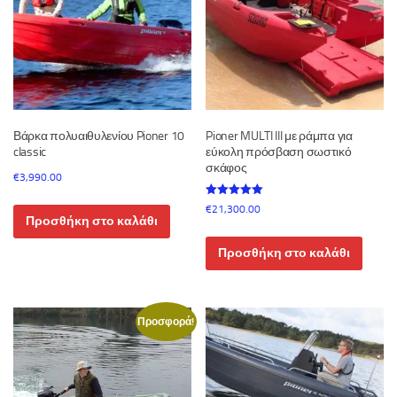
Βάρκα πολυαιθυλενίου Pioner 10
Pioner MULTI III με ράμπα για
classic
εύκολη πρόσβαση σωστικό
σκάφος
€
3,990.00
Βαθμολογήθηκε
€
21,300.00
με
Προσθήκη στο καλάθι
5.00
από 5
Προσθήκη στο καλάθι
Προσφορά!