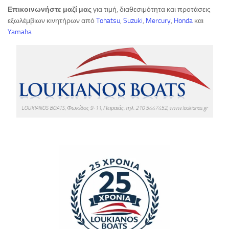
Επικοινωνήστε μαζί μας
για τιμή, διαθεσιμότητα και προτάσεις
εξωλέμβιων κινητήρων από
Tohatsu
,
Suzuki
,
Mercury
,
Honda
και
Yamaha
LOUKIANOS BOATS, Φωκίδος 9-11, Πειραιάς, τηλ. 210 5447452, www.loukianos.gr