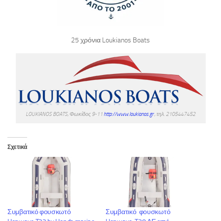
25 χρόνια Loukianos Boats
LOUKIANOS BOATS, Φωκίδος 9-11
http://www.loukianos.gr
, τηλ. 2105447452
Σχετικά
Συμβατικό φουσκωτό
Συμβατικό φουσκωτό