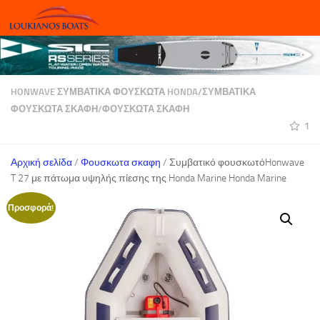
Skip to content
HONWAVE ΣΥΜΒΑΤΙΚΆ ΦΟΥΣΚΩΤΆ HONDA
/
ΣΥΜΒΑΤΙΚΆ
ΦΟΥΣΚΩΤΆ ΣΚΆΦΗ
/
ΦΟΥΣΚΩΤΑ ΣΚΑΦΗ
1
Αρχική σελίδα
/
Φουσκωτα σκαφη
/ Συμβατικό φουσκωτόHonwave
T 27 με πάτωμα υψηλής πίεσης της Honda Marine Honda Marine
Προσφορά!