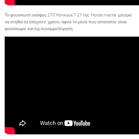
Το φουσκωτό σκάφος 270 Honwave T 27 της Honda marine μπορεί
να στηθεί σε ελάχιστο χρόνο, αφού το μόνο που απαιτείται είναι
φούσκωμα και όχι συναρμολόγηση.