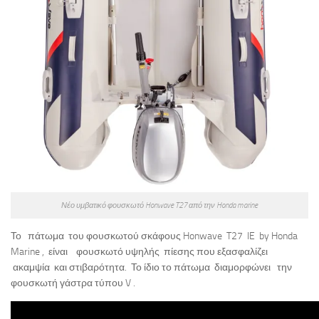
Νέο υμβατικό φουσκωτό Honwave T27 από την Honda marine
Το πάτωμα του φουσκωτού σκάφους Honwave T27 IE by Honda
Marine , είναι φουσκωτό υψηλής πίεσης που εξασφαλίζει
ακαμψία και στιβαρότητα. Το ίδιο το πάτωμα διαμορφώνει την
φουσκωτή γάστρα τύπου V .