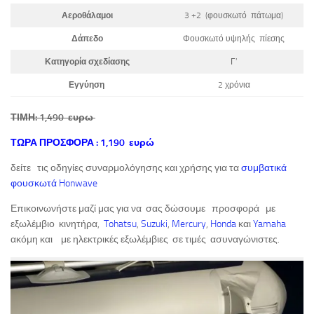
Αεροθάλαμοι
3 +2 (φουσκωτό πάτωμα)
Δάπεδο
Φουσκωτό υψηλής πίεσης
Κατηγορία σχεδίασης
Γ’
Εγγύηση
2 χρόνια
ΤΙΜΗ: 1,490 ευρω
ΤΩΡΑ ΠΡΟΣΦΟΡΑ : 1,190 ευρώ
δείτε τις οδηγίες συναρμολόγησης και χρήσης για τα
συμβατικά
φουσκωτά Honwave
Επικοινωνήστε μαζί μας για να σας δώσουμε προσφορά με
εξωλέμβιο κινητήρα,
Tohatsu
,
Suzuki
,
Mercury
,
Honda
και
Yamaha
ακόμη και με ηλεκτρικές εξωλέμβιες σε τιμές ασυναγώνιστες.