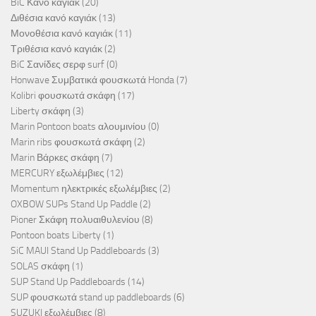
BiC Κανό καγιάκ
(20)
Διθέσια κανό καγιάκ
(13)
Μονοθέσια κανό καγιάκ
(11)
Τριθέσια κανό καγιάκ
(2)
BiC Σανίδες σερφ surf
(0)
Honwave Συμβατικά φουσκωτά Honda
(7)
Kolibri φουσκωτά σκάφη
(17)
Liberty σκάφη
(3)
Marin Pontoon boats αλουμινίου
(0)
Marin ribs φουσκωτά σκάφη
(2)
Marin Βάρκες σκάφη
(7)
MERCURY εξωλέμβιες
(12)
Momentum ηλεκτρικές εξωλέμβιες
(2)
OXBOW SUPs Stand Up Paddle
(2)
Pioner Σκάφη πολυαιθυλενίου
(8)
Pontoon boats Liberty
(1)
SiC MAUI Stand Up Paddleboards
(3)
SOLAS σκάφη
(1)
SUP Stand Up Paddleboards
(14)
SUP φουσκωτά stand up paddleboards
(6)
SUZUKI εξωλέμβιες
(8)