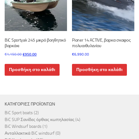
BiC Sportyak 245 μικρό βοηθητικό
Pioner 14 ACTIVE, βαρκα σκαφος
βαρκάκι
πολυαιθυλενίου
Original
Η
€
1,150.00
€
950.00
€
6,990.00
price
τρέχουσα
was:
τιμή
Προσθήκη στο καλάθι
Προσθήκη στο καλάθι
€1,150.00.
είναι:
€950.00.
ΚΑΤΗΓΟΡΊΕΣ ΠΡΟΪΌΝΤΩΝ
BiC Sport boats
(2)
BiC SUP Σανίδες όρθιας κωπηλασίας
(4)
BiC Windsurf boards
(1)
Ανταλλακτικά BiC windsurf
(0)