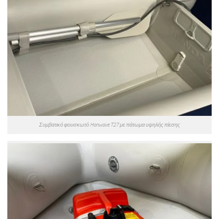
Συμβατικό φουσκωτό Honwave T27 με πάτωμα υψηλής πίεσης