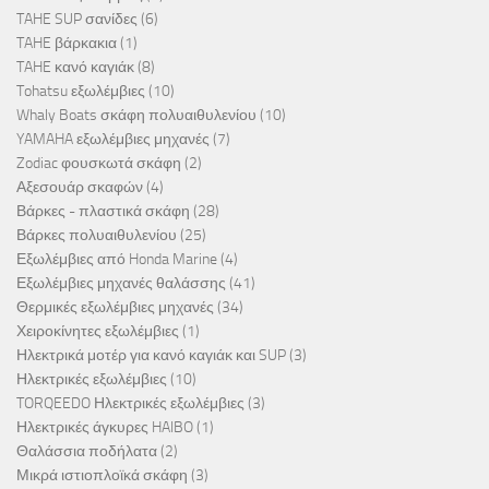
TAHE SUP σανίδες
(6)
TAHE βάρκακια
(1)
TAHE κανό καγιάκ
(8)
Tohatsu εξωλέμβιες
(10)
Whaly Boats σκάφη πολυαιθυλενίου
(10)
YAMAHA εξωλέμβιες μηχανές
(7)
Zodiac φουσκωτά σκάφη
(2)
Αξεσουάρ σκαφών
(4)
Βάρκες - πλαστικά σκάφη
(28)
Βάρκες πολυαιθυλενίου
(25)
Εξωλέμβιες από Honda Marine
(4)
Εξωλέμβιες μηχανές θαλάσσης
(41)
Θερμικές εξωλέμβιες μηχανές
(34)
Χειροκίνητες εξωλέμβιες
(1)
Ηλεκτρικά μοτέρ για κανό καγιάκ και SUP
(3)
Ηλεκτρικές εξωλέμβιες
(10)
TORQEEDO Ηλεκτρικές εξωλέμβιες
(3)
Ηλεκτρικές άγκυρες HAIBO
(1)
Θαλάσσια ποδήλατα
(2)
Μικρά ιστιοπλοϊκά σκάφη
(3)