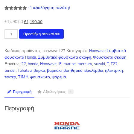
(
1
αξιολόγηση πελάτη)
Βαθμολογήθηκε
1
με
5.00
από
Original
Η
€
1,490.00
€
1,190.00
5 με βάση
βαθμολογία
price
τρέχουσα
πελάτη
Συμβατικό
Προσθήκη στο καλάθι
was:
τιμή
φουσκωτόHonwave
€1,490.00.
είναι:
T
€1,190.00.
Κωδικός προϊόντος:
honwave t27
Κατηγορίες:
Honwave Συμβατικά
27
φουσκωτά Honda
,
Συμβατικά φουσκωτά σκάφη
,
Φουσκωτα σκαφη
με
Ετικέτες:
27
,
honda
,
Honwave
,
IE
,
marine
,
mercury
,
suzuki
,
T
,
T27
,
πάτωμα
tender
,
Tohatsu
,
βάρκα
,
βαρκάκι
,
βοηθητικό
,
εξωλέμβια
,
ηλεκτρική
,
υψηλής
τεντερ
,
ΤΙΜΗ
,
φουσκωτο
,
ψάρεμα
πίεσης
της
Honda
Περιγραφή
Αξιολογήσεις
1
Marine
Honda
Περιγραφή
Marine
ποσότητα