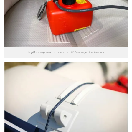
Συμβατικό φουσκωτό Honwave T27 από την Honda marine