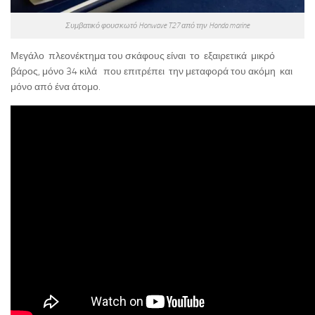
Συμβατικό φουσκωτό Honwave T27 από την Honda marine
Μεγάλο πλεονέκτημα του σκάφους είναι το εξαιρετικά μικρό
βάρος, μόνο 34 κιλά που επιτρέπει την μεταφορά του ακόμη και
μόνο από ένα άτομο.